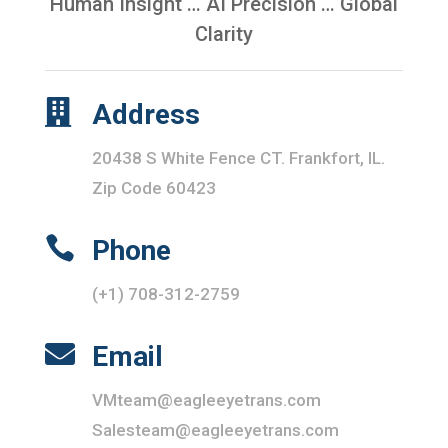
Human Insight … AI Precision … Global
Clarity

Address
20438 S White Fence CT. Frankfort, IL.
Zip Code 60423

Phone
(+1) 708-312-2759

Email
VMteam@eagleeyetrans.com
Salesteam@eagleeyetrans.com